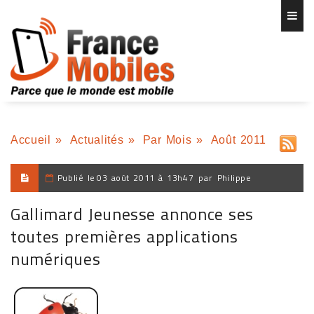
Accueil
»
Actualités
»
Par Mois
»
Août 2011
Publié le
03 août 2011 à 13h47
par
Philippe
Gallimard Jeunesse annonce ses
toutes premières applications
numériques