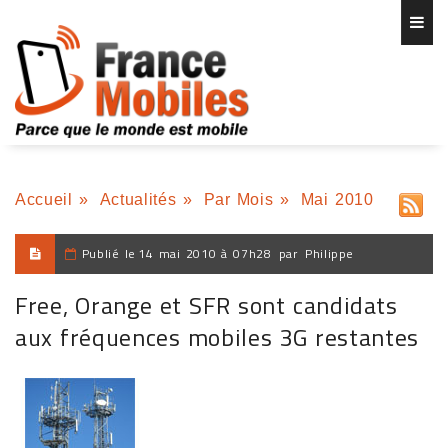
Accueil
»
Actualités
»
Par Mois
»
Mai 2010
Publié le
14 mai 2010 à 07h28
par
Philippe
Free, Orange et SFR sont candidats
aux fréquences mobiles 3G restantes