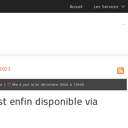
Accueil
Les Services
...
 2023
pe
|
Mis à jour le
24 décembre 2024 à 13h40
st enfin disponible via