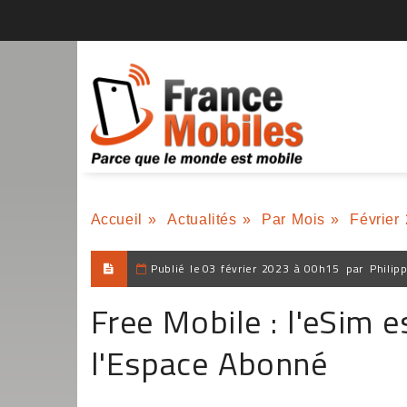
Accueil
»
Actualités
»
Par Mois
»
Février
Publié le
03 février 2023 à 00h15
par
Philip
Free Mobile : l'eSim e
l'Espace Abonné