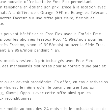
 une nouvelle offre baptisée Free Flex permettant
un téléphone en étalant son prix, grâce à la location avec
chat. A la différence d'Orange, SFR et Bouygues Telecom,
ettre l'accent sur une offre plus claire, flexible et
te.
s peuvent bénéficier de Free Flex avec le Forfait Free
s pour les abonnés Freebox Pop, 15,99€/mois pour les
nnés Freebox, sinon 19,99€/mois) ou avec la Série Free,
nt à 9,99€/mois pendant 1 an.
s mobiles restent à prix inchangés avec Free Flex.
à des mensualités distinctes pour le forfait d'une part et
r ou en devenir propriétaire. En effet, en cas d'activation
ree Flex est le même qu'en le payant en une fois au
 Xiaomi, Oppo...) avec cette offre ainsi que les
ux reconditionnés.
leur mobile au bout des 24 mois s'ils le souhaitent, ou de