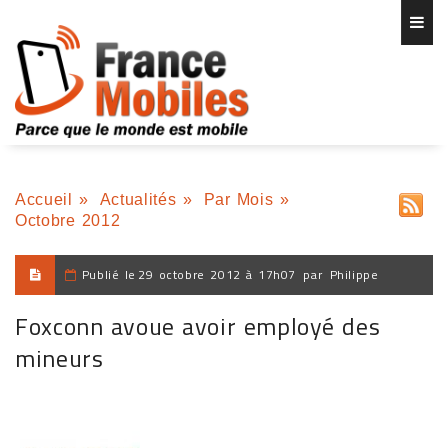
Accueil
»
Actualités
»
Par Mois
»
Octobre 2012
Publié le
29 octobre 2012 à 17h07
par
Philippe
Foxconn avoue avoir employé des
mineurs