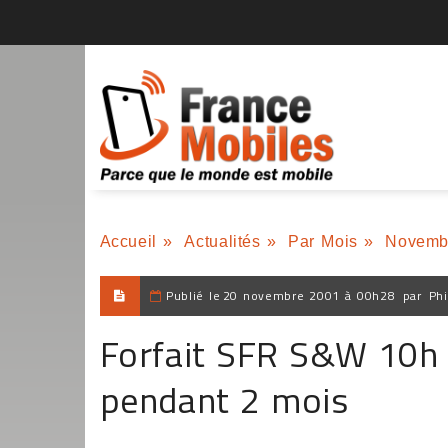
Accueil
»
Actualités
»
Par Mois
»
Novemb
Publié le
20 novembre 2001 à 00h28
par
Phi
Forfait SFR S&W 10h a
pendant 2 mois