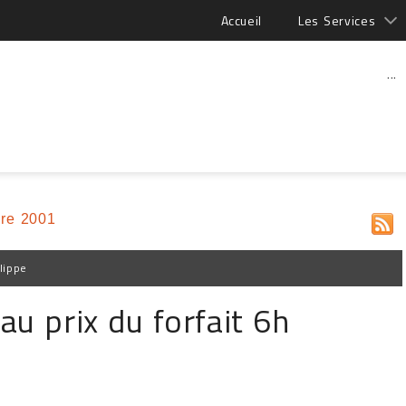
Accueil
Les Services
...
re 2001
lippe
u prix du forfait 6h