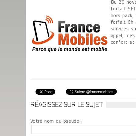
Du 20 nove
forfait SF
hors pack,
forfait 6h
services su
appel, mes
confort et 
RÉAGISSEZ SUR LE SUJET
Votre nom ou pseudo :