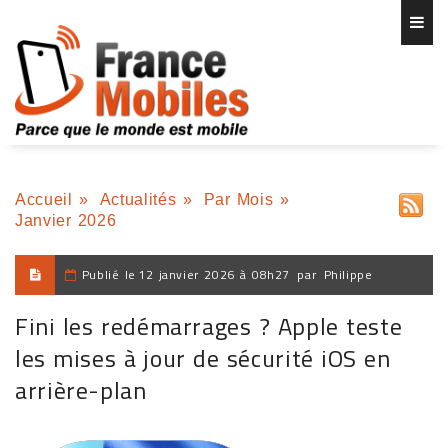
Accueil
»
Actualités
»
Par Mois
»
Janvier 2026
Publié le
12 janvier 2026 à 08h27
par
Philippe
Fini les redémarrages ? Apple teste
les mises à jour de sécurité iOS en
arrière-plan