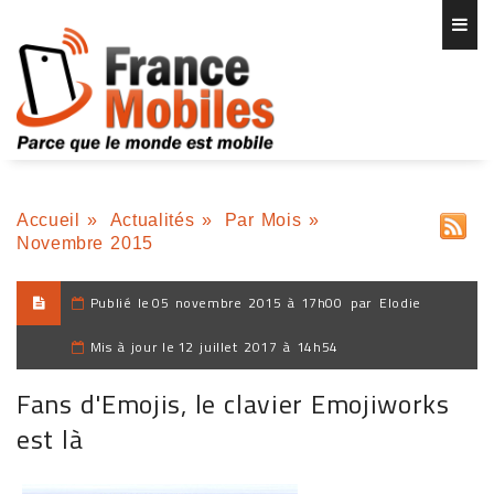
Accueil
»
Actualités
»
Par Mois
»
Novembre 2015
Publié le
05 novembre 2015 à 17h00
par
Elodie
Mis à jour le
12 juillet 2017 à 14h54
Fans d'Emojis, le clavier Emojiworks
est là