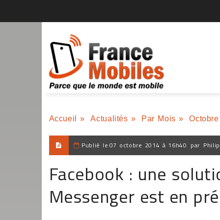
Accueil
»
Actualités
»
Par Mois
»
Octobre
Publié le
07 octobre 2014 à 16h40
par
Phili
Facebook : une soluti
Messenger est en pré