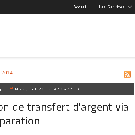
Accueil
Les Services
...
 2014
ppe
|
Mis à jour le
27 mai 2017 à 12h50
on de transfert d'argent via
paration