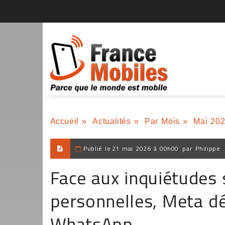
Accueil
»
Actualités
»
Par Mois
»
Mai 20
Publié le
21 mai 2026 à 00h00
par
Philippe
Face aux inquiétudes 
personnelles, Meta dé
WhatsApp