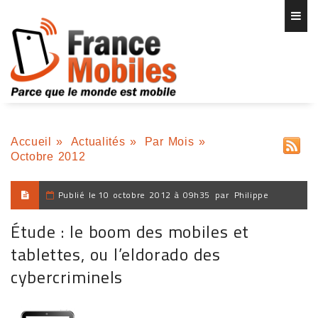
Accueil
»
Actualités
»
Par Mois
»
Octobre 2012
Publié le
10 octobre 2012 à 09h35
par
Philippe
Étude : le boom des mobiles et
tablettes, ou l’eldorado des
cybercriminels