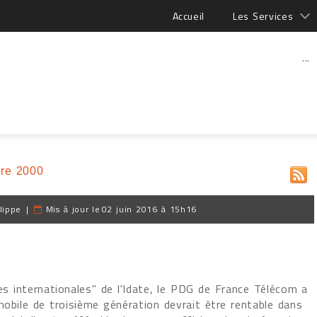
Accueil
Les Services
...
re 2000
lippe
|
Mis à jour le
02 juin 2016 à 15h16
es internationales" de l'Idate, le PDG de France Télécom a
mobile de troisième génération devrait être rentable dans