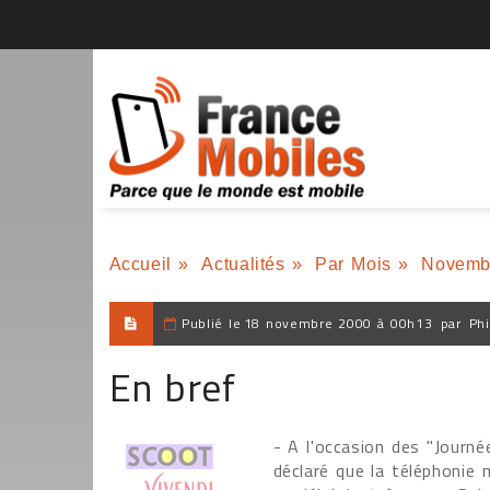
Accueil
»
Actualités
»
Par Mois
»
Novemb
Publié le
18 novembre 2000 à 00h13
par
Phi
En bref
- A l'occasion des "Journé
déclaré que la téléphonie 