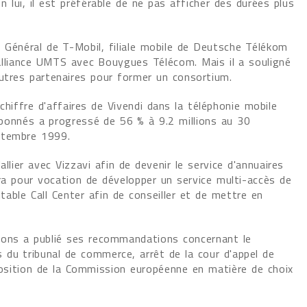
n lui, il est préférable de ne pas afficher des durées plus
r Général de T-Mobil, filiale mobile de Deutsche Télékom
alliance UMTS avec Bouygues Télécom. Mais il a souligné
utres partenaires pour former un consortium.
chiffre d'affaires de Vivendi dans la téléphonie mobile
'abonnés a progressé de 56 % à 9.2 millions au 30
ptembre 1999.
llier avec Vizzavi afin de devenir le service d'annuaires
aura pour vocation de développer un service multi-accès de
itable Call Center afin de conseiller et de mettre en
tions a publié ses recommandations concernant le
 du tribunal de commerce, arrêt de la cour d'appel de
 position de la Commission européenne en matière de choix