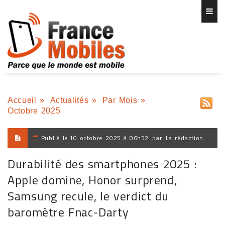
Accueil
»
Actualités
»
Par Mois
»
Octobre 2025
Publié le
10 octobre 2025 à 06h52
par
La rédaction
Durabilité des smartphones 2025 :
Apple domine, Honor surprend,
Samsung recule, le verdict du
baromètre Fnac-Darty