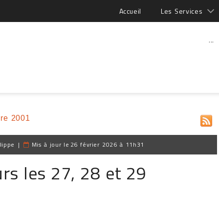
Accueil
Les Services
...
re 2001
lippe
|
Mis à jour le
26 février 2026 à 11h31
rs les 27, 28 et 29