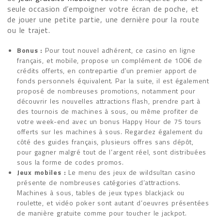
seule occasion d’empoigner votre écran de poche, et
de jouer une petite partie, une dernière pour la route
ou le trajet.
Bonus :
Pour tout nouvel adhérent, ce casino en ligne
français, et mobile, propose un complément de 100€ de
crédits offerts, en contrepartie d’un premier apport de
fonds personnels équivalent. Par la suite, il est également
proposé de nombreuses promotions, notamment pour
découvrir les nouvelles attractions flash, prendre part à
des tournois de machines à sous, ou même profiter de
votre week-end avec un bonus Happy Hour de 75 tours
offerts sur les machines à sous. Regardez également du
côté des guides français, plusieurs offres sans dépôt,
pour gagner malgré tout de l’argent réel, sont distribuées
sous la forme de codes promos.
Jeux mobiles :
Le menu des jeux de wildsultan casino
présente de nombreuses catégories d’attractions.
Machines à sous, tables de jeux types blackjack ou
roulette, et vidéo poker sont autant d’oeuvres présentées
de manière gratuite comme pour toucher le jackpot.