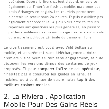
opérateur. Depuis le live chat tout d’abord, un service
également sur l’interface flash et mobile, mais pour des
seuls échanges en anglais. Les courriels permettent
d’obtenir un retour sous 24 heures. Et puis n’oubliez pas
également d’apprécier la FAQ qui vous offre toutes les
réponses aux questions les plus générales, en passant
par les conditions des bonus, l’usage des jeux sur mobile,
ou encore la politique générale du casino en ligne.
Le divertissement est total avec Wild Sultan sur
mobile, et assurément sans téléchargement. Votre
première visite peut se fait sans engagement, afin de
découvrir les versions démos des centaines de jeux
proposés. Et pour
comparer l’offre de cet opérateur
,
n’hésitez pas à consulter les guides en ligne, et
mobiles, ou à continuer de suivre notre
top 5 des
meilleurs casinos mobiles
.
2. La Riviera : Application
Mobile Pour Des Gains Réels