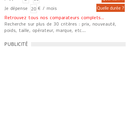
Je dépense
€ / mois
Retrouvez tous nos comparateurs complets...
Recherche sur plus de 30 critères : prix, nouveauté,
poids, taille, opérateur, marque, etc....
PUBLICITÉ