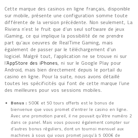
Cette marque des casinos en ligne français, disponible
sur mobile, présente une configuration somme toute
différente de la version précédente. Non seulement, La
Riviera n’est le fruit que d’un seul software de jeux
iGaming, ce qui implique la possibilité de ne prendre
part qu’aux oeuvres de RealTime Gaming, mais
également de passer par le téléchargement d'un
logiciel. Malgré tout, l’application ne se trouve ni sur
l’
AppStore des iPhones
, ni sur le Google Play pour
Android, mais bien directement depuis le portail du
casino en ligne. Pour la suite, nous avons détaillé
toutes les spécificités qui font de cette marque l’une
des meilleures pour vos sessions mobiles.
Bonus :
500€ et 50 tours offerts est le bonus de
bienvenue que vous promet d’entrer le casino en ligne.
Avec une promotion pareil, il ne pouvait qu’être numéro 2
dans ce panel. Mais vous pouvez également compter sur
d’autres bonus réguliers, dont un tournoi mensuel aux
machines à sous qui vous promet jusqu’à 5 000€ de