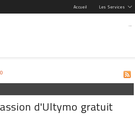
Accueil
Les Services
...
00
assion d'Ultymo gratuit