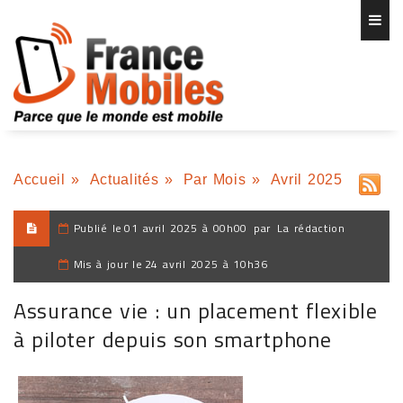
Accueil
»
Actualités
»
Par Mois
»
Avril 2025
Publié le
01 avril 2025 à 00h00
par
La rédaction
Mis à jour le
24 avril 2025 à 10h36
Assurance vie : un placement flexible
à piloter depuis son smartphone