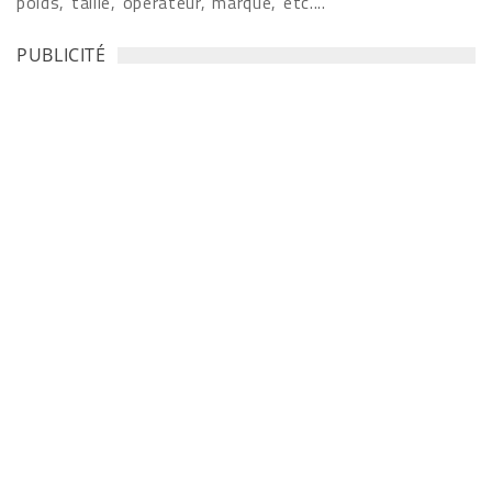
poids, taille, opérateur, marque, etc....
PUBLICITÉ