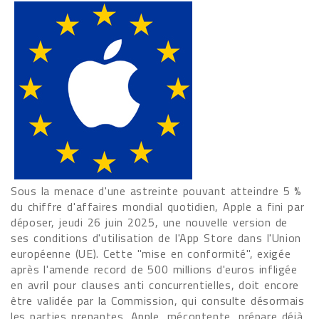
Sous la menace d'une astreinte pouvant atteindre 5 %
du chiffre d'affaires mondial quotidien, Apple a fini par
déposer, jeudi 26 juin 2025, une nouvelle version de
ses conditions d'utilisation de l'App Store dans l'Union
européenne (UE). Cette "mise en conformité", exigée
après l'amende record de 500 millions d'euros infligée
en avril pour clauses anti concurrentielles, doit encore
être validée par la Commission, qui consulte désormais
les parties prenantes. Apple, mécontente, prépare déjà