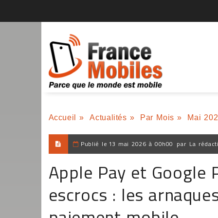
Accueil
»
Actualités
»
Par Mois
»
Mai 20
Publié le
13 mai 2026 à 00h00
par
La rédact
Apple Pay et Google P
escrocs : les arnaque
paiement mobile