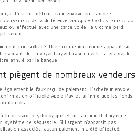
ayant déjà perdu son produit.
-perçu. L’escroc prétend avoir envoyé une somme
emboursement de la différence via Apple Cash, virement ou
leux ou effectué avec une carte volée, la victime perd
jet vendu.
aiement non sollicité. Une somme inattendue apparaît sur
demandant de renvoyer l’argent rapidement. Là encore, le
être annulé par la banque.
nt piègent de nombreux vendeurs
re également le faux reçu de paiement. L’acheteur envoie
confirmation officielle Apple Pay et affirme que les fonds
on du colis.
 la pression psychologique et au sentiment d’urgence.
n système de séquestre. Si l’argent n’apparaît pas
pplication associée, aucun paiement n’a été effectué.