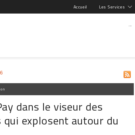
Accueil
Les Services
...
26
ion
ay dans le viseur des
s qui explosent autour du