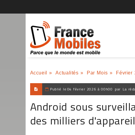
Accueil
»
Actualités
»
Par Mois
»
Février
Publié le
04 février 2026 à 00h00
par
La réd
Android sous surveill
des milliers d'apparei