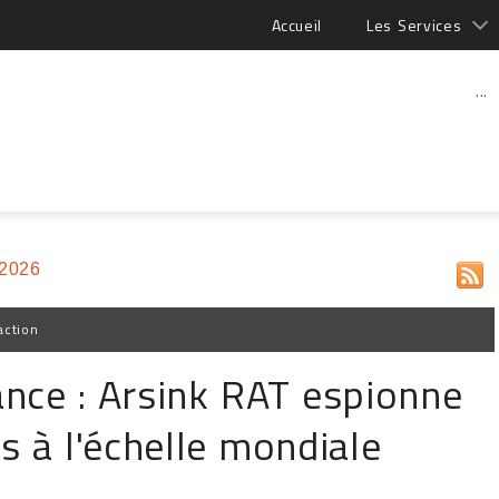
Accueil
Les Services
...
 2026
action
ance : Arsink RAT espionne
ls à l'échelle mondiale