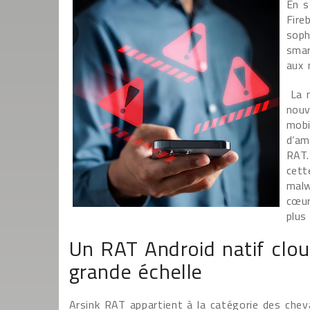
En s
Fire
soph
smar
aux 
La m
nouv
mobi
d’am
RAT.
cett
malw
cœur
plus
Un RAT Android natif cloud
grande échelle
Arsink RAT appartient à la catégorie des che