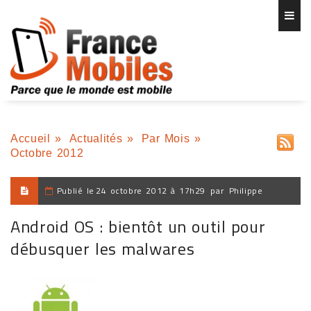
Accueil
»
Actualités
»
Par Mois
»
Octobre 2012
Publié le
24 octobre 2012 à 17h29
par
Philippe
Android OS : bientôt un outil pour
débusquer les malwares