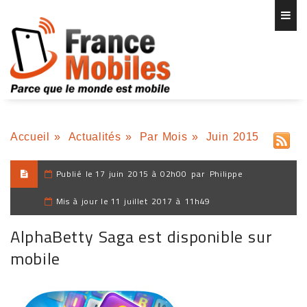
Accueil
»
Actualités
»
Par Mois
»
Juin 2015
Publié le
17 juin 2015 à 02h00
par
Philippe
Mis à jour le
11 juillet 2017 à 11h49
AlphaBetty Saga est disponible sur
mobile