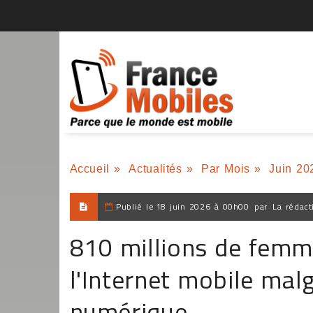
Accueil
»
Actualités
»
Par Mois
»
Juin 20
Publié le
18 juin 2026 à 00h00
par
La rédact
810 millions de femm
l'Internet mobile mal
numérique