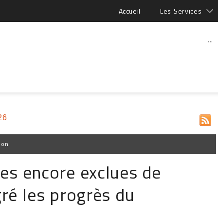
Accueil
Les Services
...
26
ion
es encore exclues de
gré les progrès du