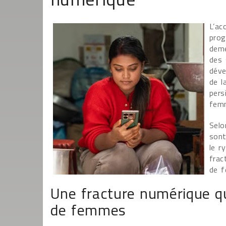
L’ac
prog
deme
des 
déve
de l
pers
femm
Selo
sont
le r
frac
de f
Une fracture numérique qu
de femmes