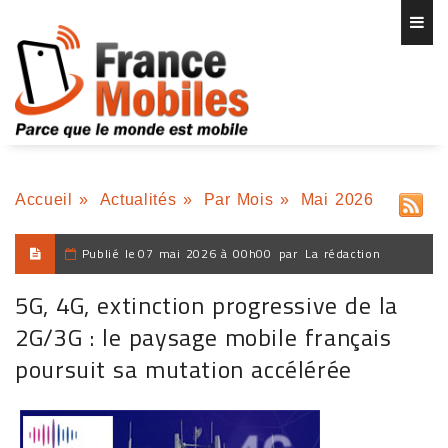
Accueil
»
Actualités
»
Par Mois
»
Mai 2026
Publié le
07 mai 2026 à 00h00
par
La rédaction
5G, 4G, extinction progressive de la
2G/3G : le paysage mobile français
poursuit sa mutation accélérée